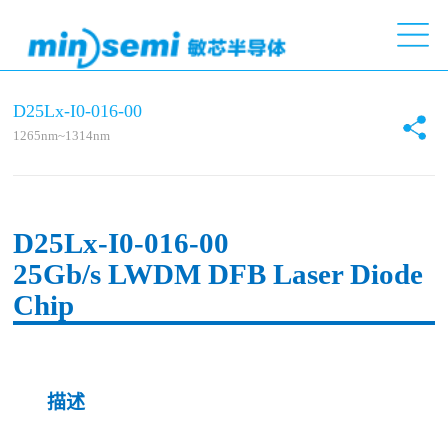
D25Lx-I0-016-00
1265nm~1314nm
D25L
x
-I0-016-00
25Gb/s LWDM DFB Laser Diode
Chip
描述